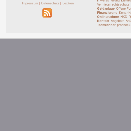
IT-Versicherung
Elektro
Impressum
|
Datenschutz
|
Lexikon
Vermieterrechtsschutz
Geldanlage
Offene Fo
Finanzierung
Kons.-Kr
Onlinerechner
HKD
R
Kontakt
Angebote
Anf
Tarifrechner
procheck