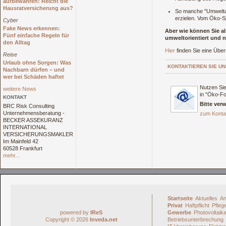
aufbewahren: Reicht die
Hausratversicherung aus?
So manche "Umweltak
erzielen. Vom Öko-S
Cyber
Fake News erkennen:
Aber wie können Sie a
Fünf einfache Regeln für
umweltorientiert und n
den Alltag
Hier
finden Sie eine Über
Reise
Urlaub ohne Sorgen: Was
KONTAKTIEREN SIE UN
Nachbarn dürfen – und
wer bei Schäden haftet
Nutzen Sie
weitere News
in "Öko-Fo
KONTAKT
Bitte ver
BRC Risk Consulting
Unternehmensberatung -
zum Konta
BECKER ASSEKURANZ
INTERNATIONAL
VERSICHERUNGSMAKLER
Im Mainfeld 42
60528 Frankfurt
mehr...
Startseite
Aktuelles
An
Privat
Haftpflicht
Pfleg
powered by
IReS
Gewerbe
Photovoltaik
Copyright © 2026
Inveda.net
Betriebsunterbrechung