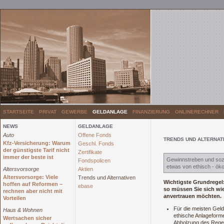
STARTSEITE
PRIVAT
GEWERBE
GELDANLAGE
FINANZIERUNG
ONLINERECHNER
NEWS
GELDANLAGE
Auto
Offene Fonds
TRENDS UND ALTERNAT
Kfz-Versicherung: Warum
Geschl. Fonds
der günstigste Tarif nicht
Zertifikate
immer der beste ist
Gewinnstreben und sozi
Fondspolicen
etwas von ethisch - ök
Altersvorsorge
Aktien
Altersvorsorge: Viele
Trends und Alternativen
Wichtigste Grundregel
hoffen auf Reformen –
ebase
so müssen Sie sich wie
rechnen aber nicht mit
anvertrauen möchten.
Vorteilen
Für die meisten Geld
Haus & Wohnen
ethische Anlageformen
Wertsachen sicher
Abholzung des Regenw