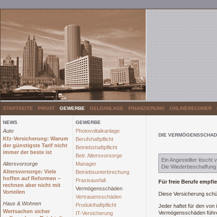
STARTSEITE
PRIVAT
GEWERBE
GELDANLAGE
FINANZIERUNG
ONLINERECHNER
NEWS
GEWERBE
Auto
Photovoltaikanlage
DIE VERMÖGENSSCHAD
Kfz-Versicherung: Warum
Berufshaftpflicht
der günstigste Tarif nicht
Betriebshaftpflicht
immer der beste ist
Betr. Altersvorsorge
Ein Angestellter löscht
Altersvorsorge
Manager
Die Wiederbeschaffung d
Altersvorsorge: Viele
Betriebsunterbrechung
hoffen auf Reformen –
Praxisausfall
Für freie Berufe empfi
rechnen aber nicht mit
Vermögensschäden
Vorteilen
Diese Versicherung schüt
Vertrauensschäden
Haus & Wohnen
Produkthaftpflicht
Jeder haftet für den vo
Wertsachen sicher
Vermögensschäden führ
IT-Versicherung