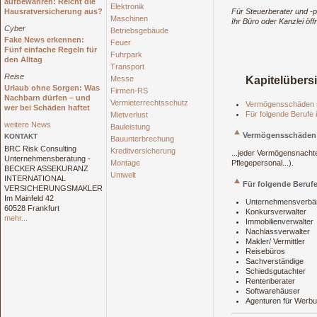
aufbewahren: Reicht die
Elektronik
Hausratversicherung aus?
Für Steuerberater und -p
Maschinen
Ihr Büro oder Kanzlei ö
Cyber
Betriebsgebäude
Fake News erkennen:
Feuer
Fünf einfache Regeln für
Fuhrpark
den Alltag
Transport
Reise
Messe
Kapitelübers
Urlaub ohne Sorgen: Was
Firmen-RS
Nachbarn dürfen – und
Vermieterrechtsschutz
Vermögensschäden s
wer bei Schäden haftet
Für folgende Berufe 
Mietverlust
weitere News
Bauleistung
Vermögensschäden s
KONTAKT
Bauunterbrechung
BRC Risk Consulting
Kreditversicherung
...jeder Vermögensnachte
Unternehmensberatung -
Montage
Pflegepersonal...).
BECKER ASSEKURANZ
Umwelt
INTERNATIONAL
Für folgende Berufe
VERSICHERUNGSMAKLER
Im Mainfeld 42
Unternehmensverbä
60528 Frankfurt
Konkursverwalter
mehr...
Immobilienverwalter
Nachlassverwalter
Makler/ Vermittler
Reisebüros
Sachverständige
Schiedsgutachter
Rentenberater
Softwarehäuser
Agenturen für Werbu