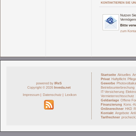
KONTAKTIEREN SIE UN
Nutzen Sie
Vermögens
Bitte ver
zum Konta
Startseite
Aktuelles
An
Privat
Haftpflicht
Pfleg
powered by
IReS
Gewerbe
Photovoltaik
Copyright © 2026
Inveda.net
Betriebsunterbrechung
IT-Versicherung
Elektro
Impressum
|
Datenschutz
|
Lexikon
Vermieterrechtsschutz
Geldanlage
Offene Fo
Finanzierung
Kons.-Kr
Onlinerechner
HKD
R
Kontakt
Angebote
Anf
Tarifrechner
procheck