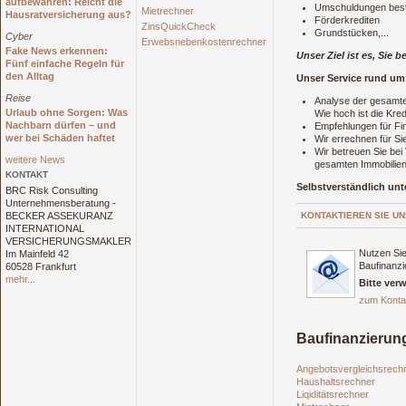
aufbewahren: Reicht die
Umschuldungen best
Mietrechner
Hausratversicherung aus?
Förderkrediten
ZinsQuickCheck
Grundstücken,...
Cyber
Erwebsnebenkostenrechner
Fake News erkennen:
Unser Ziel ist es, Sie 
Fünf einfache Regeln für
den Alltag
Unser Service rund um
Reise
Analyse der gesamten
Urlaub ohne Sorgen: Was
Wie hoch ist die Kr
Nachbarn dürfen – und
Empfehlungen für Fin
wer bei Schäden haftet
Wir errechnen für Si
Wir betreuen Sie be
weitere News
gesamten Immobilien
KONTAKT
Selbstverständlich unt
BRC Risk Consulting
Unternehmensberatung -
BECKER ASSEKURANZ
KONTAKTIEREN SIE UN
INTERNATIONAL
VERSICHERUNGSMAKLER
Nutzen Sie
Im Mainfeld 42
Baufinanzi
60528 Frankfurt
mehr...
Bitte ver
zum Konta
Baufinanzierun
Angebotsvergleichsrech
Haushaltsrechner
Liqiditätsrechner