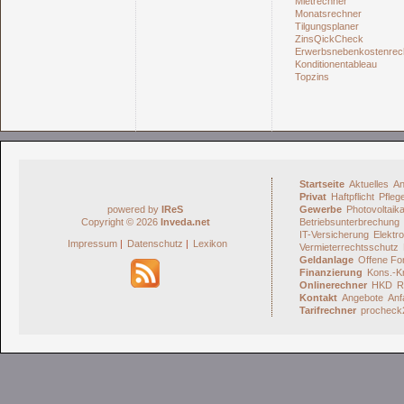
Mietrechner
Monatsrechner
Tilgungsplaner
ZinsQickCheck
Erwerbsnebenkostenrec
Konditionentableau
Topzins
Startseite
Aktuelles
An
Privat
Haftpflicht
Pfleg
powered by
IReS
Gewerbe
Photovoltaik
Copyright © 2026
Inveda.net
Betriebsunterbrechung
IT-Versicherung
Elektro
Impressum
|
Datenschutz
|
Lexikon
Vermieterrechtsschutz
Geldanlage
Offene Fo
Finanzierung
Kons.-Kr
Onlinerechner
HKD
R
Kontakt
Angebote
Anf
Tarifrechner
procheck