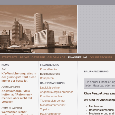
STARTSEITE
PRIVAT
GEWERBE
GELDANLAGE
FINANZIERUNG
ONLINERECHNER
NEWS
FINANZIERUNG
Auto
Kons.-Kredite
BAUFINANZIERUNG
Kfz-Versicherung: Warum
Baufinanzierung
der günstigste Tarif nicht
Bausparen
immer der beste ist
Ein solider Finanzierun
BAUFINANZIERUNG
jeden Hausbau oder Imm
Altersvorsorge
Liquiditätrechner
Altersvorsorge: Viele
Angebotsvergleichrechner
Klare Perspektiven sin
hoffen auf Reformen –
Konditionentableau
rechnen aber nicht mit
Wir sind Ihr Ansprechp
Tilgungsplanrechner
Vorteilen
Monatsratenrechner
Neubauten
Haus & Wohnen
Topzins
Bestandsimmobilien
Wertsachen sicher
Modernisierung und
Haushaltrechner