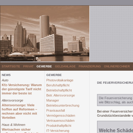
STARTSEITE
PRIVAT
GEWERBE
GELDANLAGE
FINANZIERUNG
ONLINERECHNER
NEWS
GEWERBE
Auto
Photovoltaikanlage
DIE FEUERVERSICHER
Kfz-Versicherung: Warum
Berufshaftpflicht
der günstigste Tarif nicht
Betriebshaftpflicht
immer der beste ist
Betr. Altersvorsorge
Die Feuerversicherung 
Altersvorsorge
Manager
wie Blitzschlag, als au
Altersvorsorge: Viele
Betriebsunterbrechung
hoffen auf Reformen –
Praxisausfall
Bei einer Feuerversiche
rechnen aber nicht mit
Vermögensschäden
Grundstückbestandeile v
Vorteilen
Vertrauensschäden
Haus & Wohnen
Produkthaftpflicht
Wertsachen sicher
Welche Schäde
IT-Versicherung