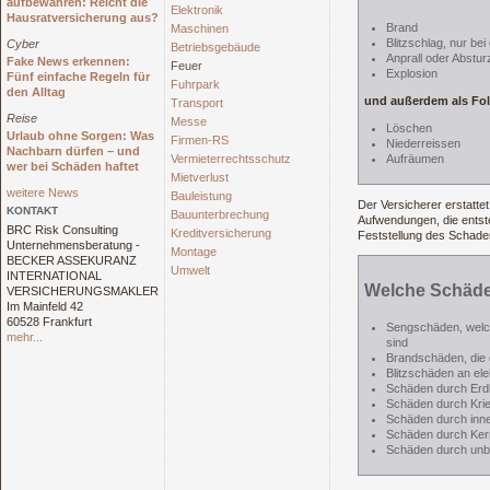
aufbewahren: Reicht die
Elektronik
Hausratversicherung aus?
Brand
Maschinen
Blitzschlag, nur be
Cyber
Betriebsgebäude
Anprall oder Abstu
Fake News erkennen:
Feuer
Explosion
Fünf einfache Regeln für
Fuhrpark
den Alltag
und außerdem als Fo
Transport
Reise
Messe
Löschen
Urlaub ohne Sorgen: Was
Firmen-RS
Niederreissen
Nachbarn dürfen – und
Vermieterrechtsschutz
Aufräumen
wer bei Schäden haftet
Mietverlust
weitere News
Bauleistung
Der Versicherer erstatte
KONTAKT
Bauunterbrechung
Aufwendungen, die ents
BRC Risk Consulting
Kreditversicherung
Feststellung des Schade
Unternehmensberatung -
Montage
BECKER ASSEKURANZ
Umwelt
INTERNATIONAL
Welche Schäden
VERSICHERUNGSMAKLER
Im Mainfeld 42
60528 Frankfurt
Sengschäden, welch
mehr...
sind
Brandschäden, die 
Blitzschäden an ele
Schäden durch Er
Schäden durch Kri
Schäden durch inn
Schäden durch Ker
Schäden durch unb