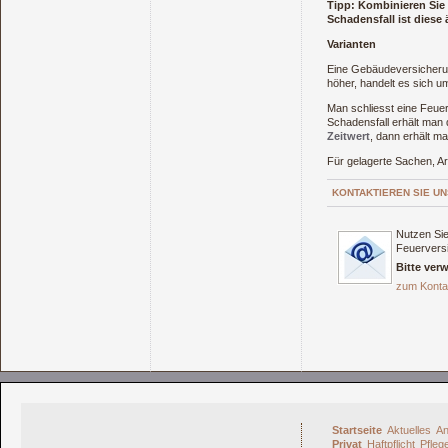
Tipp: Kombinieren Sie 
Schadensfall ist diese
Varianten
Eine Gebäudeversicheru
höher, handelt es sich u
Man schliesst eine Feuer
Schadensfall erhält man
Zeitwert
, dann erhält m
Für gelagerte Sachen, A
KONTAKTIEREN SIE UN
Nutzen Sie
Feuervers
Bitte ver
zum Konta
Startseite
Aktuelles
An
Privat
Haftpflicht
Pfleg