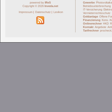
powered by
IReS
Gewerbe
Photovoltaik
Copyright © 2026
Inveda.net
Betriebsunterbrechung
IT-Versicherung
Elektro
Impressum
|
Datenschutz
|
Lexikon
Vermieterrechtsschutz
Geldanlage
Offene Fo
Finanzierung
Kons.-Kr
Onlinerechner
HKD
R
Kontakt
Angebote
Anf
Tarifrechner
procheck