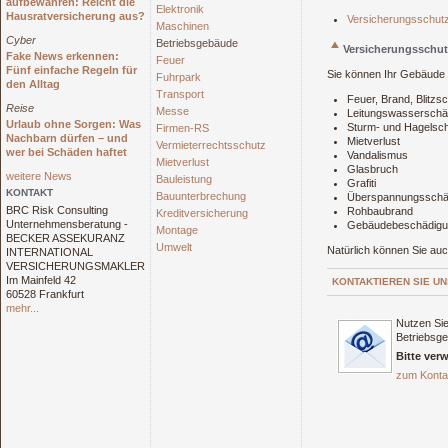
aufbewahren: Reicht die
Elektronik
Hausratversicherung aus?
Versicherungsschut
Maschinen
Cyber
Betriebsgebäude
Versicherungsschu
Fake News erkennen:
Feuer
Fünf einfache Regeln für
Sie können Ihr Gebäude 
Fuhrpark
den Alltag
Transport
Feuer, Brand, Blitzs
Reise
Messe
Leitungswassersch
Urlaub ohne Sorgen: Was
Sturm- und Hagelsc
Firmen-RS
Nachbarn dürfen – und
Mietverlust
Vermieterrechtsschutz
wer bei Schäden haftet
Vandalismus
Mietverlust
Glasbruch
weitere News
Bauleistung
Grafiti
KONTAKT
Bauunterbrechung
Überspannungssch
BRC Risk Consulting
Rohbaubrand
Kreditversicherung
Unternehmensberatung -
Gebäudebeschädig
Montage
BECKER ASSEKURANZ
Umwelt
Natürlich können Sie auc
INTERNATIONAL
VERSICHERUNGSMAKLER
Im Mainfeld 42
KONTAKTIEREN SIE UN
60528 Frankfurt
mehr...
Nutzen Sie
Betriebsg
Bitte ver
zum Konta