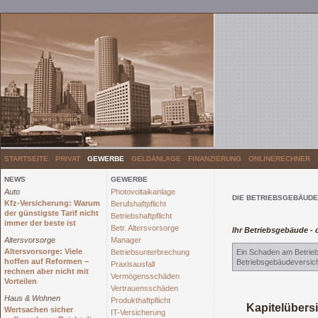
STARTSEITE
PRIVAT
GEWERBE
GELDANLAGE
FINANZIERUNG
ONLINERECHNER
NEWS
GEWERBE
Auto
Photovoltaikanlage
DIE BETRIEBSGEBÄUD
Kfz-Versicherung: Warum
Berufshaftpflicht
der günstigste Tarif nicht
Betriebshaftpflicht
immer der beste ist
Betr. Altersvorsorge
Ihr Betriebsgebäude -
Altersvorsorge
Manager
Altersvorsorge: Viele
Betriebsunterbrechung
Ein Schaden am Betrieb
hoffen auf Reformen –
Betriebsgebäudeversiche
Praxisausfall
rechnen aber nicht mit
Vermögensschäden
Vorteilen
Vertrauensschäden
Haus & Wohnen
Produkthaftpflicht
Kapitelübers
Wertsachen sicher
IT-Versicherung