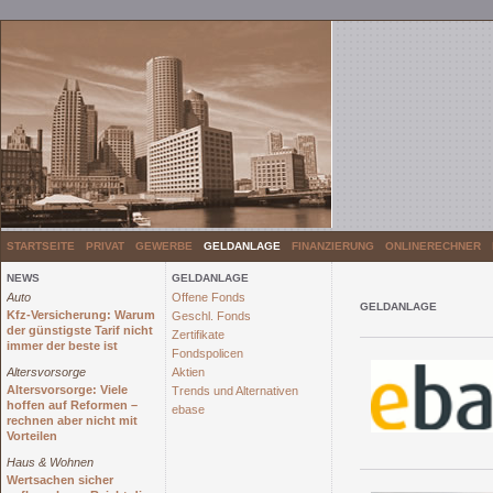
STARTSEITE
PRIVAT
GEWERBE
GELDANLAGE
FINANZIERUNG
ONLINERECHNER
NEWS
GELDANLAGE
Auto
Offene Fonds
GELDANLAGE
Kfz-Versicherung: Warum
Geschl. Fonds
der günstigste Tarif nicht
Zertifikate
immer der beste ist
Fondspolicen
Altersvorsorge
Aktien
Altersvorsorge: Viele
Trends und Alternativen
hoffen auf Reformen –
ebase
rechnen aber nicht mit
Vorteilen
Haus & Wohnen
Wertsachen sicher