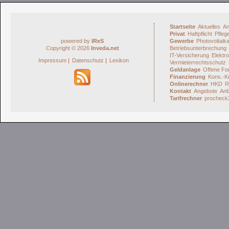
Startseite
Aktuelles
An
Privat
Haftpflicht
Pfleg
powered by
IReS
Gewerbe
Photovoltaik
Copyright © 2026
Inveda.net
Betriebsunterbrechung
IT-Versicherung
Elektro
Impressum
|
Datenschutz
|
Lexikon
Vermieterrechtsschutz
Geldanlage
Offene Fo
Finanzierung
Kons.-Kr
Onlinerechner
HKD
R
Kontakt
Angebote
Anf
Tarifrechner
procheck