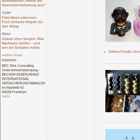
aufbewahren: Reicht die
Hausratversicherung aus?
Cyber
Fake News erkennen:
Fünf einfache Regeln für
den Alltag
Reise
Urlaub ohne Sorgen: Was
Nachbarn dürfen – und
wer bei Schäden haftet
Offene Fonds
:
Akti
weitere News
KONTAKT
BRC Risk Consulting
Unternehmensberatung -
BECKER ASSEKURANZ
INTERNATIONAL
VERSICHERUNGSMAKLER
Im Mainfeld 42
60528 Frankfurt
mehr...