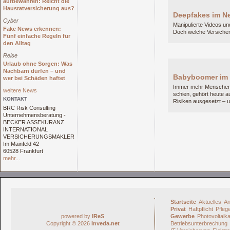
aufbewahren: Reicht die
Hausratversicherung aus?
Deepfakes im N
Cyber
Manipulierte Videos un
Fake News erkennen:
Doch welche Versicheru
Fünf einfache Regeln für
den Alltag
Reise
Urlaub ohne Sorgen: Was
Nachbarn dürfen – und
Babyboomer im N
wer bei Schäden haftet
Immer mehr Menschen a
weitere News
schien, gehört heute au
KONTAKT
Risiken ausgesetzt – 
BRC Risk Consulting
Unternehmensberatung -
BECKER ASSEKURANZ
INTERNATIONAL
VERSICHERUNGSMAKLER
Im Mainfeld 42
60528 Frankfurt
mehr...
Startseite
Aktuelles
An
Privat
Haftpflicht
Pfleg
powered by
IReS
Gewerbe
Photovoltaik
Copyright © 2026
Inveda.net
Betriebsunterbrechung