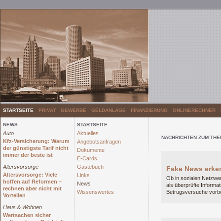
STARTSEITE
PRIVAT
GEWERBE
GELDANLAGE
FINANZIERUNG
ONLINERECHNER
NEWS
STARTSEITE
Auto
Aktuelles
NACHRICHTEN ZUM THE
Kfz-Versicherung: Warum
Angebotsanfragen
der günstigste Tarif nicht
Dokumente
immer der beste ist
E-Cards
Altersvorsorge
Gästebuch
Fake News erken
Altersvorsorge: Viele
Links
Ob in sozialen Netzwe
hoffen auf Reformen –
News
als überprüfte Inform
rechnen aber nicht mit
Wissenswertes
Betrugsversuche vorber
Vorteilen
Haus & Wohnen
Wertsachen sicher