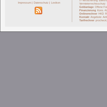
IT-Versicherung
Elektro
Impressum
|
Datenschutz
|
Lexikon
Vermieterrechtsschutz
Geldanlage
Offene Fo
Finanzierung
Kons.-Kr
Onlinerechner
HKD
R
Kontakt
Angebote
Anf
Tarifrechner
procheck