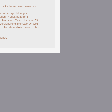
h
Links
News
Wissenswertes
ltersvorsorge
Manager
häden
Produkthaftpflicht
k
Transport
Messe
Firmen-RS
tversicherung
Montage
Umwelt
en
Trends und Alternativen
ebase
schutz