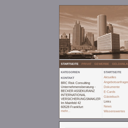
STARTSEITE
PRIVAT
GEWERBE
GELDANLA
KATEGORIEN
STARTSEITE
Aktuelles
KONTAKT
Angebotsanfrage
BRC Risk Consulting
Unternehmensberatung -
Dokumente
BECKER ASSEKURANZ
E-Cards
INTERNATIONAL
Gästebuch
VERSICHERUNGSMAKLER
Links
Im Mainfeld 42
News
60528 Frankfurt
mehr...
Wissenswertes