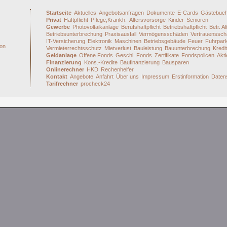
Startseite
Aktuelles
Angebotsanfragen
Dokumente
E-Cards
Gästebuc
Privat
Haftpflicht
Pflege,Krankh.
Altersvorsorge
Kinder
Senioren
Gewerbe
Photovoltaikanlage
Berufshaftpflicht
Betriebshaftpflicht
Betr. A
Betriebsunterbrechung
Praxisausfall
Vermögensschäden
Vertrauenssc
IT-Versicherung
Elektronik
Maschinen
Betriebsgebäude
Feuer
Fuhrpar
kon
Vermieterrechtsschutz
Mietverlust
Bauleistung
Bauunterbrechung
Kredi
Geldanlage
Offene Fonds
Geschl. Fonds
Zertifikate
Fondspolicen
Akti
Finanzierung
Kons.-Kredite
Baufinanzierung
Bausparen
Onlinerechner
HKD
Rechenhelfer
Kontakt
Angebote
Anfahrt
Über uns
Impressum
Erstinformation
Daten
Tarifrechner
procheck24