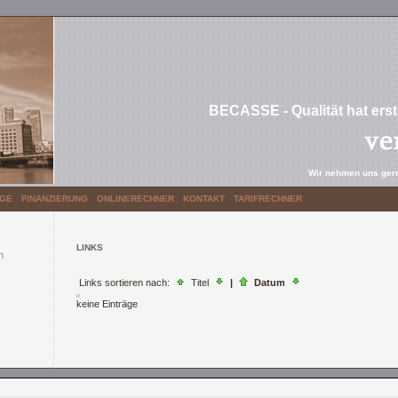
BECASSE - Qualität hat erste
Wir nehmen uns gern
GE
FINANZIERUNG
ONLINERECHNER
KONTAKT
TARIFRECHNER
LINKS
n
Links sortieren nach:
Titel
|
Datum
keine Einträge