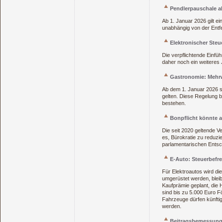
Pendlerpauschale a
Ab 1. Januar 2026 gilt e
unabhängig von der Entfer
Elektronischer Ste
Die verpflichtende Einfü
daher noch ein weiteres J
Gastronomie: Mehrw
Ab dem 1. Januar 2026 s
gelten. Diese Regelung be
bestehen.
Bonpflicht könnte 
Die seit 2020 geltende V
es, Bürokratie zu reduzi
parlamentarischen Entsc
E‑Auto: Steuerbefr
Für Elektroautos wird di
umgerüstet werden, bleib
Kaufprämie geplant, die 
sind bis zu 5.000 Euro F
Fahrzeuge dürfen künftig
werden.
Beitragsbemessungs