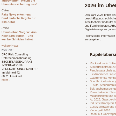
aufbewahren: Reicht die
2026 im Über
Hausratversicherung aus?
Cyber
Fake News erkennen:
Das Jahr 2026 bringt ein
Fünf einfache Regeln für
beschäftigungsrechtliche
den Alltag
Arbeitnehmer bedeutet di
und Familienkosten. Arbe
Reise
Digitalisierungsvorgaben 
Urlaub ohne Sorgen: Was
Nachbarn dürfen – und
Rechtzeitige Information
wer bei Schäden haftet
zu umgehen.
weitere News
KONTAKT
Kapitelübers
BRC Risk Consulting
Unternehmensberatung -
BECKER ASSEKURANZ
Rückwirkende Entlast
INTERNATIONAL
Steuerfreibeträge 20
VERSICHERUNGSMAKLER
Pendlerpauschale ab
Im Mainfeld 42
Elektronischer Steu
60528 Frankfurt
Gastronomie: Mehrw
mehr...
Bonpflicht könnte a
E‑Auto: Steuerbefre
Beitragsbemessungs‑
Pauschalen für Ehre
Meldepflichten und B
Ab 2026: Gasspeiche
Industriestrompreis 
Zusatzbeiträge und P
Kindergeld 2026
Recht auf Ganztags