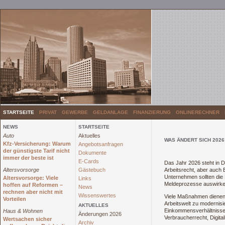
STARTSEITE
PRIVAT
GEWERBE
GELDANLAGE
FINANZIERUNG
ONLINERECHNER
NEWS
STARTSEITE
Auto
Aktuelles
WAS ÄNDERT SICH 2026
Kfz-Versicherung: Warum
Angebotsanfragen
der günstigste Tarif nicht
Dokumente
immer der beste ist
E-Cards
Das Jahr 2026 steht in D
Altersvorsorge
Gästebuch
Arbeitsrecht, aber auch 
Unternehmen sollten die 
Altersvorsorge: Viele
Links
Meldeprozesse auswirke
hoffen auf Reformen –
News
rechnen aber nicht mit
Wissenswertes
Viele Maßnahmen dienen 
Vorteilen
Arbeitswelt zu modernisi
AKTUELLES
Einkommensverhältnisse 
Haus & Wohnen
Änderungen 2026
Verbraucherrecht, Digital
Wertsachen sicher
Archiv