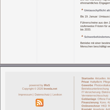
ehrenamtliches Engageme
Umtauschpflicht al
Bis 19. Januar: Umtausch
Führerscheine aus den J
stufenweise Fristen für 
bis 2033.
Schwerbehinderten
Betriebe mit einer besti
Menschen beschäftigt we
Startseite
Aktuelles
An
Privat
Haftpflicht
Pfleg
powered by
IReS
Gewerbe
Photovoltaik
Copyright © 2026
Inveda.net
Betriebsunterbrechung
IT-Versicherung
Elektro
Impressum
|
Datenschutz
|
Lexikon
Vermieterrechtsschutz
Geldanlage
Offene Fo
Finanzierung
Kons.-Kr
Onlinerechner
HKD
R
Kontakt
Angebote
Anf