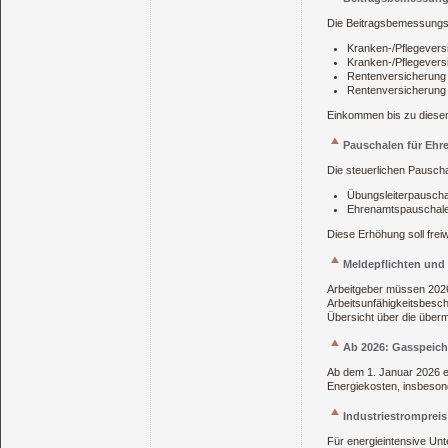
Die Beitragsbemessungs
Kranken‑/Pflegeversi
Kranken‑/Pflegevers
Rentenversicherung (
Rentenversicherung 
Einkommen bis zu diesen 
Pauschalen für Ehr
Die steuerlichen Pausc
Übungsleiterpauschal
Ehrenamtspauschale:
Diese Erhöhung soll frei
Meldepflichten und 
Arbeitgeber müssen 2026 
Arbeitsunfähigkeitsbesch
Übersicht über die überm
Ab 2026: Gasspeich
Ab dem 1. Januar 2026 e
Energiekosten, insbeson
Industriestrompreis
Für energieintensive Unt