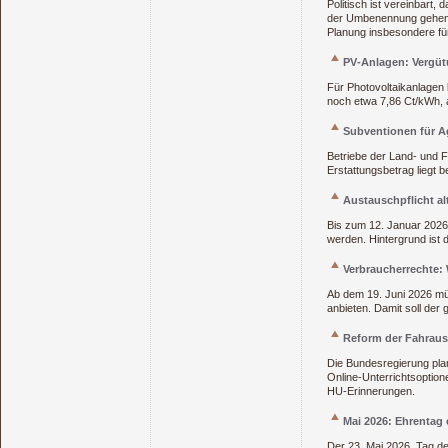
Politisch ist vereinbart
der Umbenennung gehen v
Planung insbesondere für
PV‑Anlagen: Vergüt
Für Photovoltaikanlagen b
noch etwa 7,86 Ct/kWh, a
Subventionen für A
Betriebe der Land‑ und F
Erstattungsbetrag liegt be
Austauschpflicht al
Bis zum 12. Januar 2026 m
werden. Hintergrund ist 
Verbraucherrechte:
Ab dem 19. Juni 2026 mü
anbieten. Damit soll der
Reform der Fahrau
Die Bundesregierung pla
Online‑Unterrichtsoptione
HU‑Erinnerungen.
Mai 2026: Ehrentag
Der 23. Mai 2026, Tag de