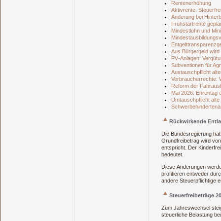
Rentenerhöhung
Aktivrente: Steuerfre
Änderung bei Hinter
Frühstartrente gepla
Mindestlohn und Min
Mindestausbildungs
Entgelttransparenzg
Aus Bürgergeld wird
PV‑Anlagen: Vergütun
Subventionen für Ag
Austauschpflicht alte
Verbraucherrechte: 
Reform der Fahraus
Mai 2026: Ehrentag 
Umtauschpflicht alt
Schwerbehindertena
Rückwirkende Entlas
Die Bundesregierung hat
Grundfreibetrag wird vo
entspricht. Der Kinderfr
bedeutet.
Diese Änderungen werden
profitieren entweder dur
andere Steuerpflichtige 
Steuerfreibeträge 2
Zum Jahreswechsel steigt
steuerliche Belastung be