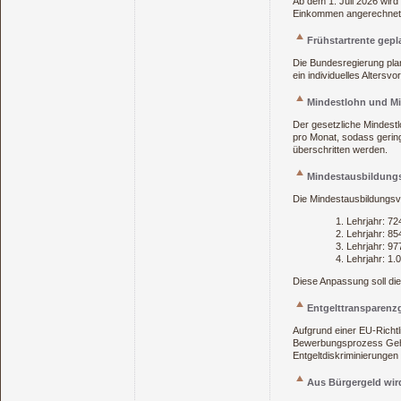
Ab dem 1. Juli 2026 wird
Einkommen angerechnet: 
Frühstartrente gepl
Die Bundesregierung plan
ein individuelles Altersv
Mindestlohn und Mi
Der gesetzliche Mindestl
pro Monat, sodass gerin
überschritten werden.
Mindestausbildung
Die Mindestausbildungsv
Lehrjahr: 72
Lehrjahr: 85
Lehrjahr: 97
Lehrjahr: 1.
Diese Anpassung soll die 
Entgelttransparenz
Aufgrund einer EU‑Richtl
Bewerbungsprozess Gehal
Entgeltdiskriminierungen 
Aus Bürgergeld wi