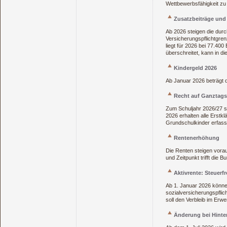
Wettbewerbsfähigkeit zu
Zusatzbeiträge und 
Ab 2026 steigen die durc
Versicherungspflichtgren
liegt für 2026 bei 77.40
überschreitet, kann in d
Kindergeld 2026
Ab Januar 2026 beträgt d
Recht auf Ganztag
Zum Schuljahr 2026/27 s
2026 erhalten alle Erstkl
Grundschulkinder erfasst
Rentenerhöhung
Die Renten steigen vorau
und Zeitpunkt trifft die 
Aktivrente: Steuerfr
Ab 1. Januar 2026 können
sozialversicherungspflic
soll den Verbleib im Erw
Änderung bei Hinte