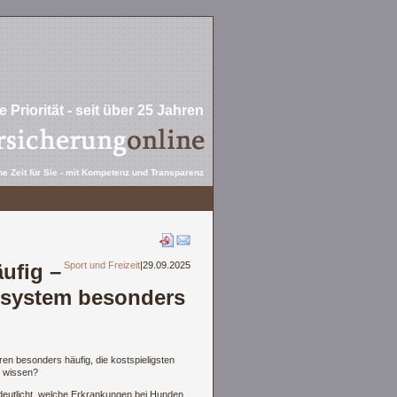
 Priorität - seit über 25 Jahren
e Zeit für Sie - mit Kompetenz und Transparenz
ufig –
Sport und Freizeit
|
29.09.2025
­system besonders
en besonders häufig, die kostspieligsten
r wissen?
deutlicht, welche Erkrankungen bei Hunden