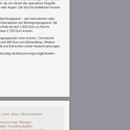
als ein Viertel der operativen Eingriffe
oder Augen. Die durchschnittlichen Kosten
hlechtsapparat – wie Kastrationen oder
d Operationen am Bewegungsapparat: Sie
chnitt mit fast 2.830 Euro zu Buche.
 etwa 2.750 Euro kosten.
ngsapparats hohe Kosten. Chronische
 rund 480 Euro pro Behandlung. Weitere
all und Erbrechen sowie Hauterkrankungen.
rühzeitig mit Absicherungsmöglichkeiten
h
Links
News
Wissenswertes
ltersvorsorge
Manager
häden
Produkthaftpflicht