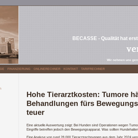
BECASSE - Qualität hat erste
Wir nehmen uns gern
GE
FINANZIERUNG
ONLINERECHNER
KONTAKT
TARIFRECHNER
n
Hohe Tierarztkosten: Tumore hä
Behandlungen fürs Bewegungs
teuer
Eine aktuelle Auswertung zeigt: Bei Hunden sind Operationen wegen Tumor
Eingriffe betreffen jedoch den Bewegungsapparat. Was sollten Hundehalte
Eine Analyse von rund 28.000 Tierarztrechnungen aus dem Jahr 2024 ver