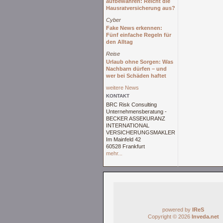
aufbewahren: Reicht die
Hausratversicherung aus?
Cyber
Fake News erkennen:
Fünf einfache Regeln für
den Alltag
Reise
Urlaub ohne Sorgen: Was
Nachbarn dürfen – und
wer bei Schäden haftet
weitere News
KONTAKT
BRC Risk Consulting
Unternehmensberatung -
BECKER ASSEKURANZ
INTERNATIONAL
VERSICHERUNGSMAKLER
Im Mainfeld 42
60528 Frankfurt
mehr...
powered by
IReS
Copyright © 2026
Inveda.net