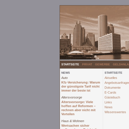
STARTSEITE
PRIVAT
GEWERBE
GELDANLA
NEWS
STARTSEITE
Auto
Aktuelles
Kfz-Versicherung: Warum
Angebotsanfrage
der günstigste Tarif nicht
Dokumente
immer der beste ist
E-Cards
Altersvorsorge
Gästebuch
Altersvorsorge: Viele
Links
hoffen auf Reformen –
News
rechnen aber nicht mit
Wissenswertes
Vorteilen
Haus & Wohnen
Wertsachen sicher