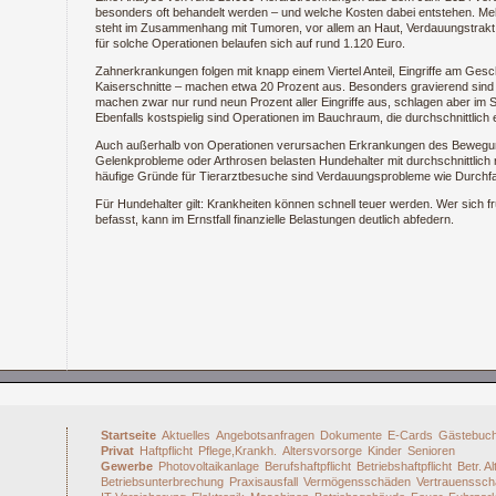
besonders oft behandelt werden – und welche Kosten dabei entstehen. Mehr 
steht im Zusammenhang mit Tumoren, vor allem an Haut, Verdauungstrakt 
für solche Operationen belaufen sich auf rund 1.120 Euro.
Zahnerkrankungen folgen mit knapp einem Viertel Anteil, Eingriffe am Gesc
Kaiserschnitte – machen etwa 20 Prozent aus. Besonders gravierend sin
machen zwar nur rund neun Prozent aller Eingriffe aus, schlagen aber im S
Ebenfalls kostspielig sind Operationen im Bauchraum, die durchschnittlich
Auch außerhalb von Operationen verursachen Erkrankungen des Bewegu
Gelenkprobleme oder Arthrosen belasten Hundehalter mit durchschnittlich
häufige Gründe für Tierarztbesuche sind Verdauungsprobleme wie Durchf
Für Hundehalter gilt: Krankheiten können schnell teuer werden. Wer sich f
befasst, kann im Ernstfall finanzielle Belastungen deutlich abfedern.
Startseite
Aktuelles
Angebotsanfragen
Dokumente
E-Cards
Gästebuc
Privat
Haftpflicht
Pflege,Krankh.
Altersvorsorge
Kinder
Senioren
Gewerbe
Photovoltaikanlage
Berufshaftpflicht
Betriebshaftpflicht
Betr. A
Betriebsunterbrechung
Praxisausfall
Vermögensschäden
Vertrauenssc