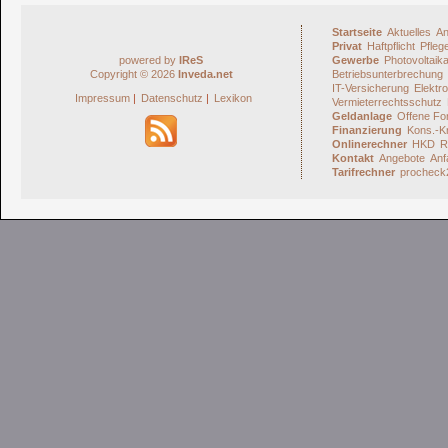
Startseite
Aktuelles
An
Privat
Haftpflicht
Pfleg
powered by
IReS
Gewerbe
Photovoltaik
Copyright © 2026
Inveda.net
Betriebsunterbrechung
IT-Versicherung
Elektro
Impressum
|
Datenschutz
|
Lexikon
Vermieterrechtsschutz
Geldanlage
Offene Fo
Finanzierung
Kons.-Kr
Onlinerechner
HKD
R
Kontakt
Angebote
Anf
Tarifrechner
procheck