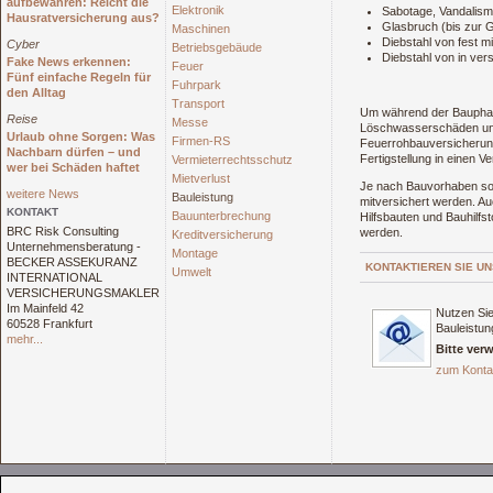
aufbewahren: Reicht die
Elektronik
Sabotage, Vandalism
Hausratversicherung aus?
Glasbruch (bis zur
Maschinen
Diebstahl von fest 
Cyber
Betriebsgebäude
Diebstahl von in ve
Fake News erkennen:
Feuer
Fünf einfache Regeln für
Fuhrpark
den Alltag
Transport
Um während der Bauphase
Reise
Messe
Löschwasserschäden und
Urlaub ohne Sorgen: Was
Firmen-RS
Feuerrohbauversicherung
Nachbarn dürfen – und
Fertigstellung in einen V
Vermieterrechtsschutz
wer bei Schäden haftet
Mietverlust
Je nach Bauvorhaben so
weitere News
Bauleistung
mitversichert werden. A
KONTAKT
Bauunterbrechung
Hilfsbauten und Bauhilfst
BRC Risk Consulting
werden.
Kreditversicherung
Unternehmensberatung -
Montage
BECKER ASSEKURANZ
KONTAKTIEREN SIE UN
Umwelt
INTERNATIONAL
VERSICHERUNGSMAKLER
Im Mainfeld 42
Nutzen Sie
60528 Frankfurt
Bauleistun
mehr...
Bitte ver
zum Konta