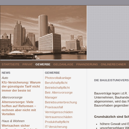
STARTSEITE
PRIVAT
GEWERBE
GELDANLAGE
FINANZIERUNG
ONLINERECHNER
NEWS
GEWERBE
Auto
Photovoltaikanlage
DIE BAULEISTUNGVERS
Kfz-Versicherung: Warum
Berufshaftpflicht
der günstigste Tarif nicht
Betriebshaftpflicht
immer der beste ist
Betr. Altersvorsorge
Bauverträge legen i.d.R
Altersvorsorge
Manager
Unternehmen, Bauhandwerk
abgenommen, wird das Ri
Altersvorsorge: Viele
Betriebsunterbrechung
Bauvorhaben gegenüber
hoffen auf Reformen –
Praxisausfall
rechnen aber nicht mit
Vermögensschäden
Vorteilen
Grundsätzlich sind Sch
Vertrauensschäden
Haus & Wohnen
Produkthaftpflicht
höhere Gewalt und E
Wertsachen sicher
IT-Versicherung
unvorhersehbare Wit