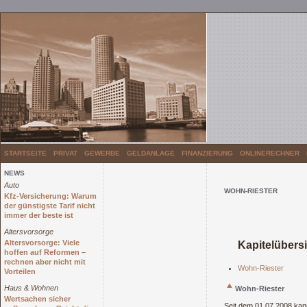
STARTSEITE
PRIVAT
GEWERBE
GELDANLAGE
FINANZIERUNG
ONLINERECHNER
NEWS
Auto
WOHN-RIESTER
Kfz-Versicherung: Warum
der günstigste Tarif nicht
immer der beste ist
Altersvorsorge
Altersvorsorge: Viele
Kapitelübers
hoffen auf Reformen –
rechnen aber nicht mit
Wohn-Riester
Vorteilen
Haus & Wohnen
Wohn-Riester
Wertsachen sicher
Seit dem 01.07.2008 kann