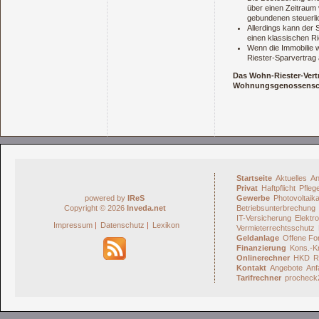
über einen Zeitraum 
gebundenen steuerli
Allerdings kann der 
einen klassischen Ri
Wenn die Immobilie w
Riester-Sparvertrag
Das Wohn-Riester-Vert
Wohnungsgenossensch
Startseite
Aktuelles
An
Privat
Haftpflicht
Pfleg
powered by
IReS
Gewerbe
Photovoltaik
Copyright © 2026
Inveda.net
Betriebsunterbrechung
IT-Versicherung
Elektro
Impressum
|
Datenschutz
|
Lexikon
Vermieterrechtsschutz
Geldanlage
Offene Fo
Finanzierung
Kons.-Kr
Onlinerechner
HKD
R
Kontakt
Angebote
Anf
Tarifrechner
procheck