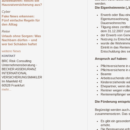
aufbewahren: Reicht die
werden.
Hausratversicherung aus?
Die
Eigenheimrente
(„W
Cyber
Erwerb oder Bau ei
Fake News erkennen:
Eigentumswohnung, 
Fünf einfache Regeln für
Dauerwohnrechts
den Alltag
Tilgung eines zertif
dem 31.12.2007 zus
Reise
der Erwerb von Geno
Urlaub ohne Sorgen: Was
Nutzung zu Entschul
Nachbarn dürfen – und
wurde die Wohnimmob
wer bei Schäden haftet
Eintritt in das Rente
weitere News
Entschuldung des se
KONTAKT
Anspruch auf haben:
BRC Risk Consulting
Unternehmensberatung -
Pflichtversicherte i
BECKER ASSEKURANZ
Pflichtversicherte in
INTERNATIONAL
Beamte
VERSICHERUNGSMAKLER
Arbeitssuchende oh
Im Mainfeld 42
Kindererziehende wäh
60528 Frankfurt
Ehepartner, wenn der 
mehr...
Rentner wegen voller
Rentenempfänger wege
Die Förderung entspric
Begünstigt werden auch 
zusammensetzen. Das si
Es gibt ein gesonde
erhöht.
Die Besteuerung erfo